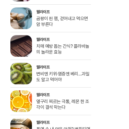
웰라이프
곰팡이 핀 잼, 걷어내고 먹으면
암 부른다
웰라이프
치매 예방 돕는 간식? 플라바놀
의 놀라운 효능
웰라이프
변비엔 키위·염증엔 베리…과일
도 알고 먹어야
웰라이프
옆구리 찌르는 극통, 레몬 한 조
각이 결석 막는다
웰라이프