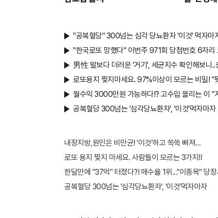
"공복혈당" 300넘는 심각 당뇨환자 '이것' 먹자마
"한국로또 망했다" 이번주 971회 당첨번호 6자리 모
男性 발보다 더러운 '거기', 세균지수 확인해보니..
로또용지 찢지마세요. 97%이상이 모르는 비밀! "뒷
월수익 3000만원 가능하다!? 고수입 올리는 이 
공복혈당 300넘는 '심각당뇨환자', '이것'먹자마자
내장지방,원인은 비만균! '이것'하고 쏙쏙 빠져…
로또 용지 찢지 마세요. 사람들이 모르는 3가지!!
한달만에 "37억" 터졌다?! 매수율 1위..."이종목" 당장
공복혈당 300넘는 '심각당뇨환자', '이것'먹자마자