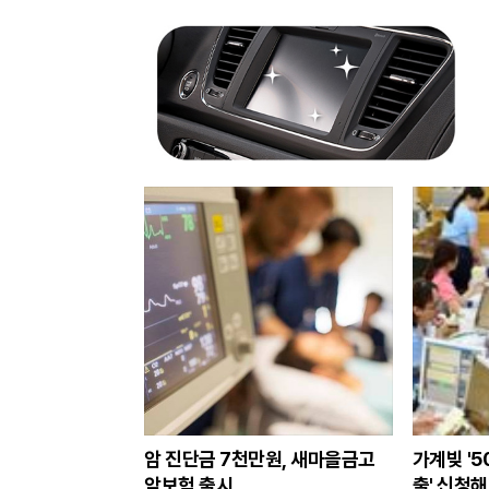
스
북
암 진단금 7천만원, 새마을금고
가계빚 '5
암보험 출시
출' 신청해