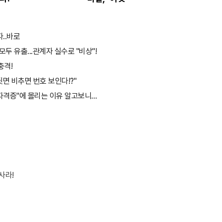
자..바로
두 유출...관계자 실수로 "비상"!
충격!
면 비추면 번호 보인다!?"
"자격증"에 몰리는 이유 알고보니…
사라!