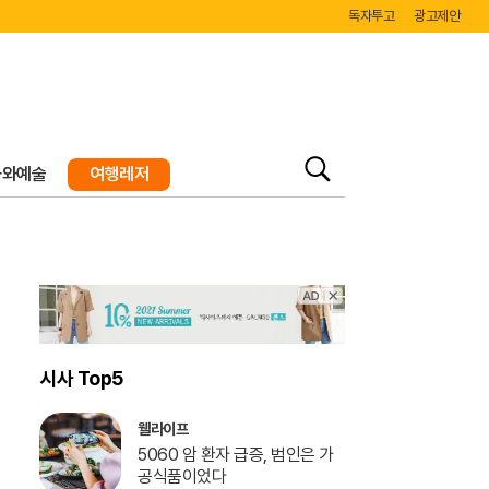
독자투고
광고제안
화와예술
여행레저
검
색
시사 Top5
웰라이프
5060 암 환자 급증, 범인은 가
공식품이었다