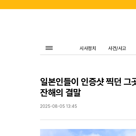
전
체
시사정치
사건/사고
기
사
보
기
일본인들이 인증샷 찍던 그곳
잔해의 결말
2025-08-05 13:45