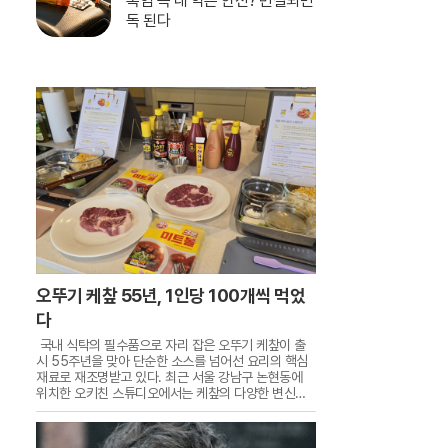
폭염 속 내 약은 안전? 변질되면
독 된다
오뚜기 케챂 55년, 1인당 100개씩 먹었
다
국내 식탁의 필수품으로 자리 잡은 오뚜기 케챂이 출
시 55주년을 맞아 단순한 소스를 넘어선 요리의 핵심
재료로 재조명받고 있다. 최근 서울 강남구 논현동에
위치한 오키친 스튜디오에서는 케챂의 다양한 변신을
직접 체험하는 특별한 요리 수업이 진행됐다. 이번 행
사는 1970년대 출시 이후 한국인의 입맛을 사로잡으
며