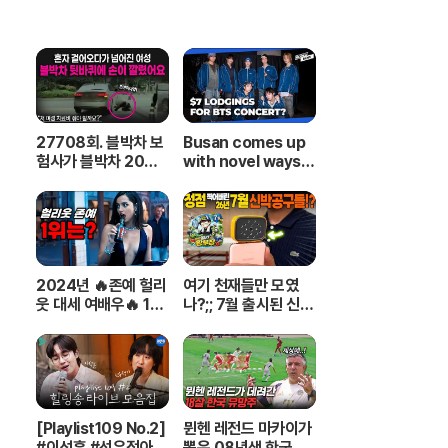
27708회. 블박차 보
Busan comes up
험사가 블박차 20%
with novel ways t
과실이라는데.. 내 보
o provide cheap a
험사는 내 편이 맞습니
ccommodations f
까?
or ARMYs
2024년 🔥존예 헐리
여기 천재들만 모였
웃 대세 여배우🔥 1위
나?;; 7월 출시된 신박
부터~ 9위까지 몰아
공구들 20분 하이라
보기
이트 총정리! 【🤴Ep.5
48】
[Playlist109 No.2]
뮌헨 레전드 마카이가
#이석훈 #선우정아
뽑은 08년생 한국 유