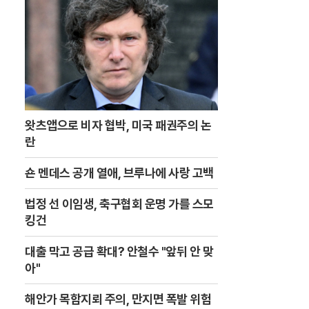
왓츠앱으로 비자 협박, 미국 패권주의 논
란
숀 멘데스 공개 열애, 브루나에 사랑 고백
법정 선 이임생, 축구협회 운명 가를 스모
킹건
대출 막고 공급 확대? 안철수 "앞뒤 안 맞
아"
해안가 목함지뢰 주의, 만지면 폭발 위험