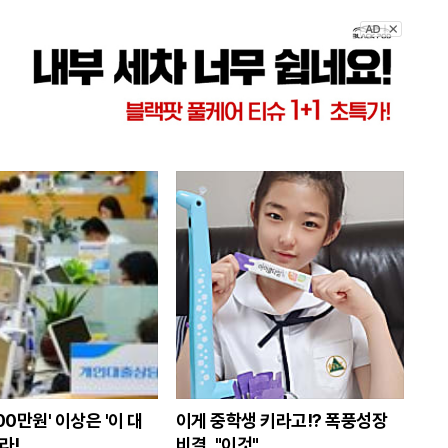
터
그
오
톡
00만원' 이상은 '이 대
이게 중학생 키라고!? 폭풍성장
라!
비결, "이것"