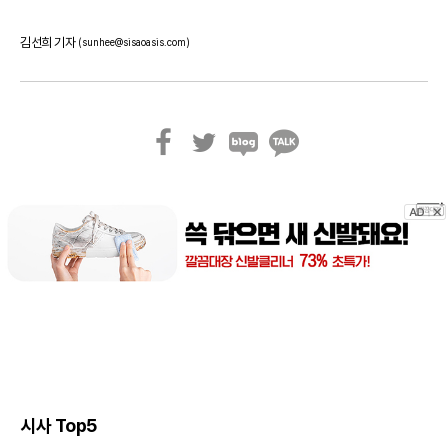
김선희 기자
(sunhee@sisaoasis.com)
페
트
블
카
이
위
로
카
스
터
그
오
북
톡
시사 Top5