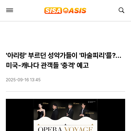
주
검
요
색
서
비
스
메
뉴
펼
'아리랑' 부르던 성악가들이 '마술피리'를?…
치
기
미국-캐나다 관객들 '충격' 예고
2025-09-16 13:45