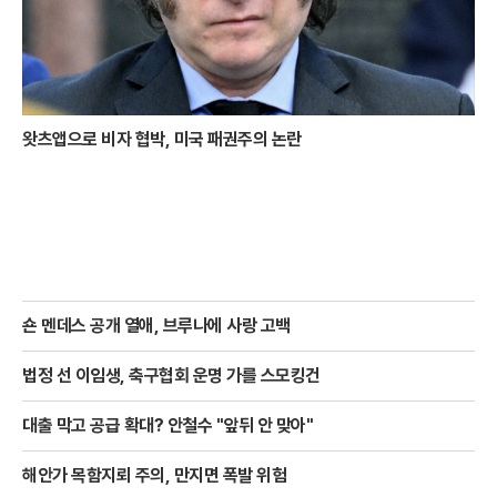
왓츠앱으로 비자 협박, 미국 패권주의 논란
숀 멘데스 공개 열애, 브루나에 사랑 고백
법정 선 이임생, 축구협회 운명 가를 스모킹건
대출 막고 공급 확대? 안철수 "앞뒤 안 맞아"
해안가 목함지뢰 주의, 만지면 폭발 위험