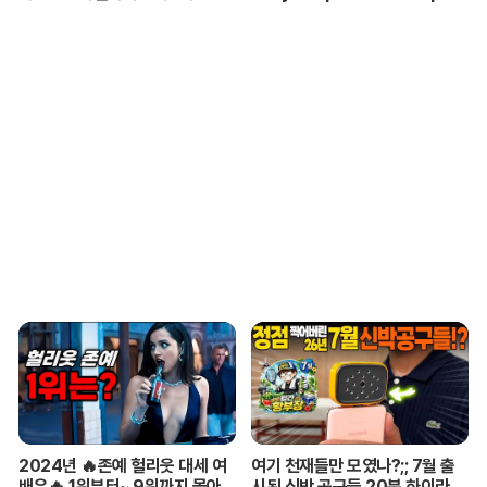
사는 내 편이 맞습니까?
commodations for ARMYs
2024년 🔥존예 헐리웃 대세 여
여기 천재들만 모였나?;; 7월 출
배우🔥 1위부터~ 9위까지 몰아보
시된 신박 공구들 20분 하이라이