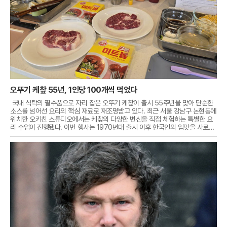
오뚜기 케챂 55년, 1인당 100개씩 먹었다
국내 식탁의 필수품으로 자리 잡은 오뚜기 케챂이 출시 55주년을 맞아 단순한
소스를 넘어선 요리의 핵심 재료로 재조명받고 있다. 최근 서울 강남구 논현동에
위치한 오키친 스튜디오에서는 케챂의 다양한 변신을 직접 체험하는 특별한 요
리 수업이 진행됐다. 이번 행사는 1970년대 출시 이후 한국인의 입맛을 사로잡
으며