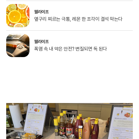
웰라이프
옆구리 찌르는 극통, 레몬 한 조각이 결석 막는다
웰라이프
폭염 속 내 약은 안전? 변질되면 독 된다