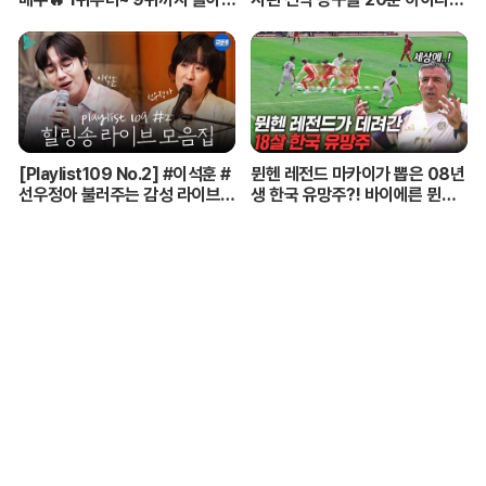
기
트 총정리! 【🤴Ep.548】
[Playlist109 No.2] #이석훈 #
뮌헨 레전드 마카이가 뽑은 08년
선우정아 불러주는 감성 라이브
생 한국 유망주?! 바이에른 뮌헨
🎶 무대 풀버전 | #이석훈 #이준
에 한국인 선수가 4명이라니...
#딘딘 #선우정아 MBC26072
8방송