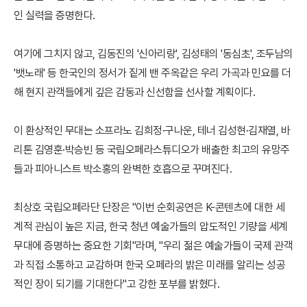
인 실력을 증명한다.
여기에 그치지 않고, 김동진의 '신아리랑', 김성태의 '동심초', 조두남의
'뱃노래' 등 한국인의 정서가 짙게 밴 주옥같은 우리 가곡과 민요를 더
해 현지 관객들에게 깊은 감동과 신선함을 선사할 계획이다.
이 환상적인 무대는 소프라노 김희정·구나운, 테너 김성현·김재열, 바
리톤 김영훈·박승빈 등 국립오페라스튜디오가 배출한 최고의 유망주
들과 피아니스트 박소홍의 완벽한 호흡으로 꾸며진다.
최상호 국립오페라단 단장은 "이번 순회공연은 K-콘텐츠에 대한 세
계적 관심이 높은 지금, 한국 청년 예술가들의 압도적인 기량을 세계
무대에 증명하는 중요한 기회"라며, "우리 젊은 예술가들이 국제 관객
과 직접 소통하고 교감하며 한국 오페라의 밝은 미래를 알리는 성공
적인 장이 되기를 기대한다"고 강한 포부를 밝혔다.