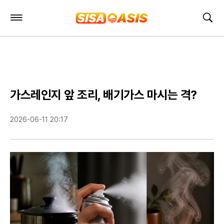
주
검
요
색
서
비
스
메
뉴
펼
가스레인지 앞 조리, 배기가스 마시는 격?
치
기
2026-06-11 20:17