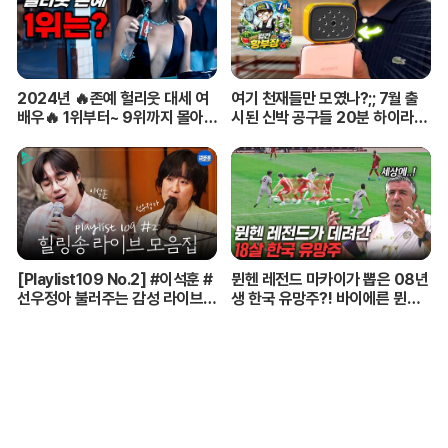
2024년 🔥존예 헐리웃 대세 여
여기 천재들만 모였나?;; 7월 출
배우🔥 1위부터~ 9위까지 몰아보
시된 신박 공구들 20분 하이라이
기
트 총정리! 【🤴Ep.548】
[Playlist109 No.2] #이석훈 #
뮌헨 레전드 마카이가 뽑은 08년
선우정아 불러주는 감성 라이브
생 한국 유망주?! 바이에른 뮌헨
🎶 무대 풀버전 | #이석훈 #이준
에 한국인 선수가 4명이라니...
#딘딘 #선우정아 MBC26072
8방송