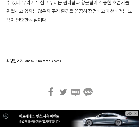
수 있다. 우리가 무심코 누리는 편리함과 향긋함이 소중한 호흡기를
위협하고 있지는 않은지 주거 환경을 꼼꼼히 점검하고 개선하려는 노
력이 필요한 시점이다.
최경일 기자
(choi0701@sisaoasis.com)
페
트
블
카
이
위
로
카
스
터
그
오
북
톡