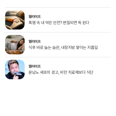
웰라이프
폭염 속 내 약은 안전? 변질되면 독 된다
웰라이프
식후 바로 눕는 습관, 내장지방 쌓이는 지름길
웰라이프
윤남노 셰프의 경고, 비만 치료제보다 식단