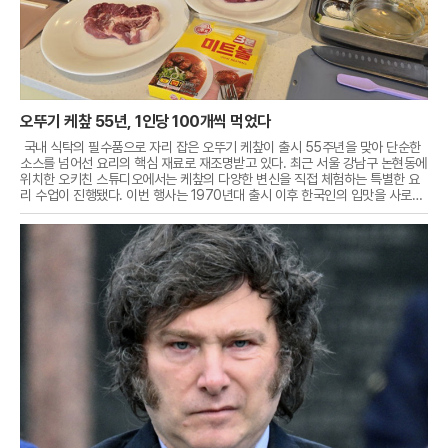
오뚜기 케챂 55년, 1인당 100개씩 먹었다
국내 식탁의 필수품으로 자리 잡은 오뚜기 케챂이 출시 55주년을 맞아 단순한
소스를 넘어선 요리의 핵심 재료로 재조명받고 있다. 최근 서울 강남구 논현동에
위치한 오키친 스튜디오에서는 케챂의 다양한 변신을 직접 체험하는 특별한 요
리 수업이 진행됐다. 이번 행사는 1970년대 출시 이후 한국인의 입맛을 사로잡
으며