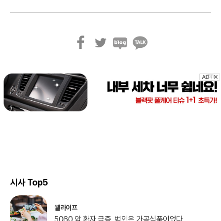
페
트
블
카
이
위
로
카
스
터
그
오
북
톡
시사 Top5
웰라이프
5060 암 환자 급증, 범인은 가공식품이었다