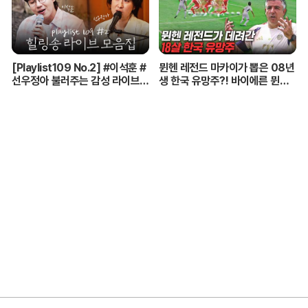
[Playlist109 No.2] #이석훈 #
뮌헨 레전드 마카이가 뽑은 08년
선우정아 불러주는 감성 라이브
생 한국 유망주?! 바이에른 뮌헨
🎶 무대 풀버전 | #이석훈 #이준
에 한국인 선수가 4명이라니...
#딘딘 #선우정아 MBC26072
8방송