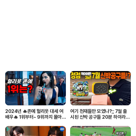
2024년 🔥존예 헐리웃 대세 여
여기 천재들만 모였나?;; 7월 출
배우🔥 1위부터~ 9위까지 몰아보
시된 신박 공구들 20분 하이라이
기
트 총정리! 【🤴Ep.548】