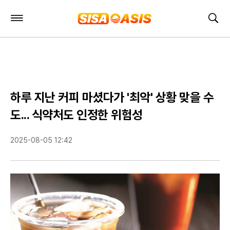
주
검
요
색
서
비
스
메
뉴
펼
하루 지난 커피 마셨다가 '최악' 상황 맞을 수
치
기
도... 식약처도 인정한 위험성
2025-08-05 12:42