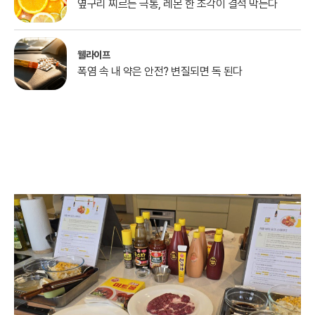
옆구리 찌르는 극통, 레몬 한 조각이 결석 막는다
웰라이프
폭염 속 내 약은 안전? 변질되면 독 된다