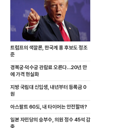
트럼프의 색깔론, 한국계 홍 후보도 정조
준
경복궁·덕수궁 관람료 오른다…20년 만
에 가격 현실화
지방 국립대 신입생, 내년부터 등록금 0
원
아스팔트 60도, 내 타이어는 안전할까?
일본 자민당의 승부수, 의원 정수 45석 감
축