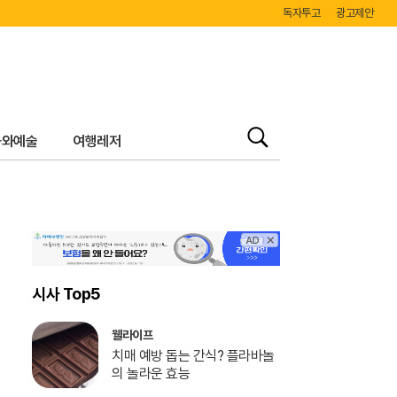
독자투고
광고제안
화와예술
여행레저
검
색
시사 Top5
웰라이프
치매 예방 돕는 간식? 플라바놀
의 놀라운 효능