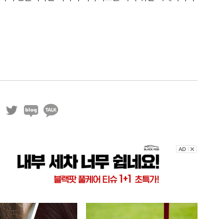
트
블
카
위
로
카
터
그
오
톡