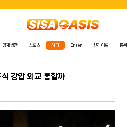
경제생활
스포츠
해외
Enter
웰라이프
문
프식 강압 외교 통할까