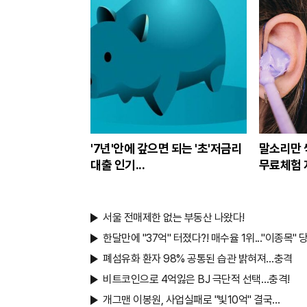
'7년'안에 갚으면 되는 '초'저금리
말소리만 
대출 인기...
무료체험
서울 전매제한 없는 부동산 나왔다!
한달만에 "37억" 터졌다?! 매수율 1위..."이종목" 
폐섬유화 환자 98% 공통된 습관 밝혀져…충격
비트코인으로 4억잃은 BJ 극단적 선택…충격!
개그맨 이봉원, 사업실패로 "빛10억" 결국…