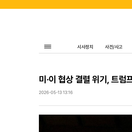
전
체
시사정치
사건/사고
기
사
보
기
미·이 협상 결렬 위기, 트럼
2026-05-13 13:16