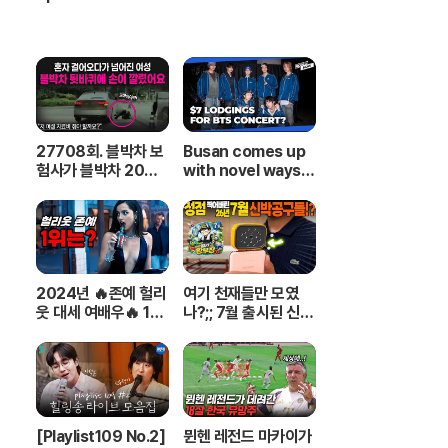
27708회. 블박차 보
Busan comes up
험사가 블박차 20%
with novel ways t
과실이라는데.. 내 보
o provide cheap a
험사는 내 편이 맞습니
ccommodations f
까?
or ARMYs
2024년 🔥존예 헐리
여기 천재들만 모였
웃 대세 여배우🔥 1위
나?;; 7월 출시된 신박
부터~ 9위까지 몰아
공구들 20분 하이라
보기
이트 총정리! 【🤴Ep.5
48】
[Playlist109 No.2]
뮌헨 레전드 마카이가