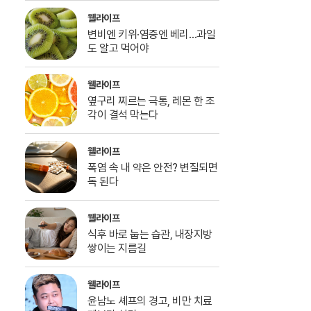
웰라이프
변비엔 키위·염증엔 베리…과일
도 알고 먹어야
웰라이프
옆구리 찌르는 극통, 레몬 한 조
각이 결석 막는다
웰라이프
폭염 속 내 약은 안전? 변질되면
독 된다
웰라이프
식후 바로 눕는 습관, 내장지방
쌓이는 지름길
웰라이프
윤남노 셰프의 경고, 비만 치료