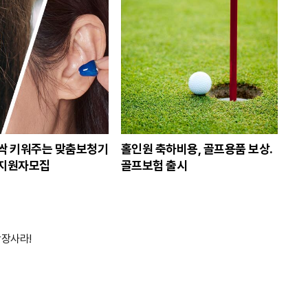
싹 키워주는 맞춤보청기
홀인원 축하비용, 골프용품 보상.
 지원자모집
골프보험 출시
당장사라!