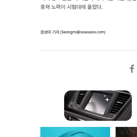
중재 노력이 시험대에 올랐다.
권성미 기자
(Seongmi@sisaoasis.com)
페
이
스
북