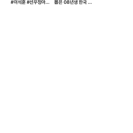
#이석훈 #선우정아
뽑은 08년생 한국 유
불러주는 감성 라이브
망주?! 바이에른 뮌헨
🎶 무대 풀버전 | #이
에 한국인 선수가 4명
석훈 #이준 #딘딘 #
이라니...
선우정아 MBC2607
28방송