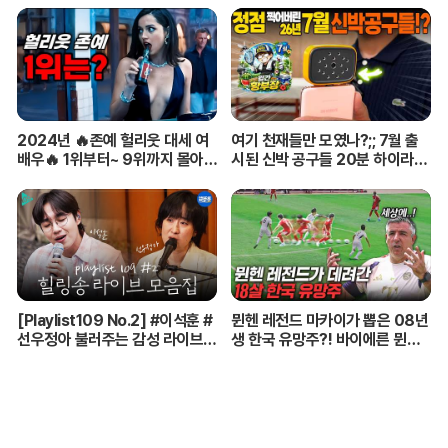
2024년 🔥존예 헐리웃 대세 여
여기 천재들만 모였나?;; 7월 출
배우🔥 1위부터~ 9위까지 몰아보
시된 신박 공구들 20분 하이라이
기
트 총정리! 【🤴Ep.548】
[Playlist109 No.2] #이석훈 #
뮌헨 레전드 마카이가 뽑은 08년
선우정아 불러주는 감성 라이브
생 한국 유망주?! 바이에른 뮌헨
🎶 무대 풀버전 | #이석훈 #이준
에 한국인 선수가 4명이라니...
#딘딘 #선우정아 MBC26072
8방송