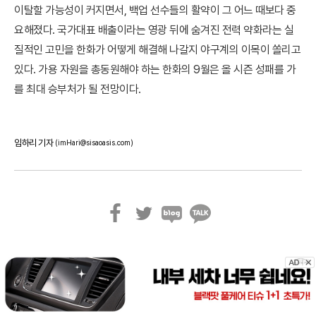
이탈할 가능성이 커지면서, 백업 선수들의 활약이 그 어느 때보다 중
요해졌다. 국가대표 배출이라는 영광 뒤에 숨겨진 전력 약화라는 실
질적인 고민을 한화가 어떻게 해결해 나갈지 야구계의 이목이 쏠리고
있다. 가용 자원을 총동원해야 하는 한화의 9월은 올 시즌 성패를 가
를 최대 승부처가 될 전망이다.
임하리 기자
(imHari@sisaoasis.com)
페
트
블
카
이
위
로
카
스
터
그
오
북
톡