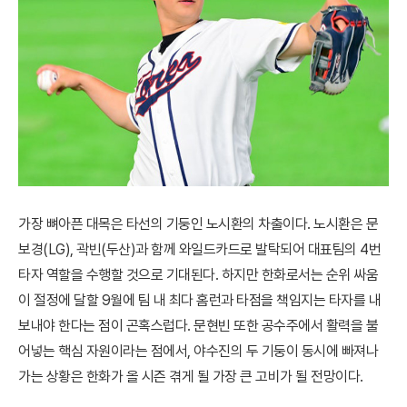
가장 뼈아픈 대목은 타선의 기둥인 노시환의 차출이다. 노시환은 문
보경(LG), 곽빈(두산)과 함께 와일드카드로 발탁되어 대표팀의 4번
타자 역할을 수행할 것으로 기대된다. 하지만 한화로서는 순위 싸움
이 절정에 달할 9월에 팀 내 최다 홈런과 타점을 책임지는 타자를 내
보내야 한다는 점이 곤혹스럽다. 문현빈 또한 공수주에서 활력을 불
어넣는 핵심 자원이라는 점에서, 야수진의 두 기둥이 동시에 빠져나
가는 상황은 한화가 올 시즌 겪게 될 가장 큰 고비가 될 전망이다.