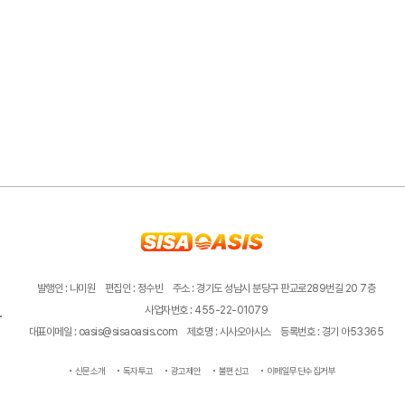
발행인 : 나미원
편집인 : 정수빈
주소 : 경기도 성남시 분당구 판교로289번길 20 7층
사업자번호 : 455-22-01079
대표이메일 : oasis@sisaoasis.com
제호명 : 시사오아시스
등록번호 : 경기 아53365
신문소개
독자투고
광고제안
불편신고
이메일무단수집거부