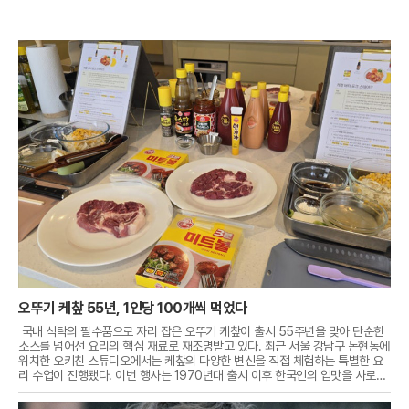
오뚜기 케챂 55년, 1인당 100개씩 먹었다
국내 식탁의 필수품으로 자리 잡은 오뚜기 케챂이 출시 55주년을 맞아 단순한
소스를 넘어선 요리의 핵심 재료로 재조명받고 있다. 최근 서울 강남구 논현동에
위치한 오키친 스튜디오에서는 케챂의 다양한 변신을 직접 체험하는 특별한 요
리 수업이 진행됐다. 이번 행사는 1970년대 출시 이후 한국인의 입맛을 사로잡
으며