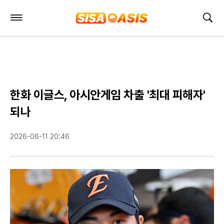
주
검
요
색
서
비
스
메
뉴
펼
한화 이글스, 아시안게임 차출 '최대 피해자'
치
기
되나
2026-06-11 20:46