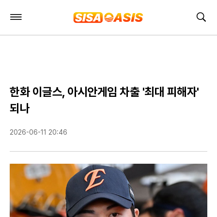
주
검
요
색
서
비
스
메
뉴
펼
한화 이글스, 아시안게임 차출 '최대 피해자'
치
기
되나
2026-06-11 20:46