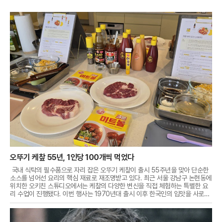
오뚜기 케챂 55년, 1인당 100개씩 먹었다
국내 식탁의 필수품으로 자리 잡은 오뚜기 케챂이 출시 55주년을 맞아 단순한
소스를 넘어선 요리의 핵심 재료로 재조명받고 있다. 최근 서울 강남구 논현동에
위치한 오키친 스튜디오에서는 케챂의 다양한 변신을 직접 체험하는 특별한 요
리 수업이 진행됐다. 이번 행사는 1970년대 출시 이후 한국인의 입맛을 사로잡
으며