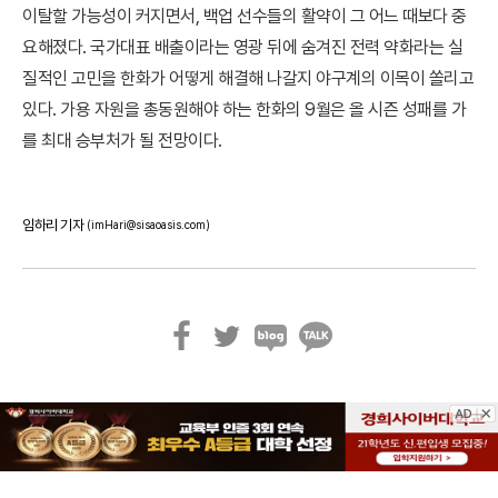
이탈할 가능성이 커지면서, 백업 선수들의 활약이 그 어느 때보다 중
요해졌다. 국가대표 배출이라는 영광 뒤에 숨겨진 전력 약화라는 실
질적인 고민을 한화가 어떻게 해결해 나갈지 야구계의 이목이 쏠리고
있다. 가용 자원을 총동원해야 하는 한화의 9월은 올 시즌 성패를 가
를 최대 승부처가 될 전망이다.
임하리 기자
(imHari@sisaoasis.com)
페
트
블
카
이
위
로
카
스
터
그
오
북
톡