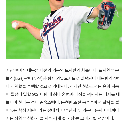
가장 뼈아픈 대목은 타선의 기둥인 노시환의 차출이다. 노시환은 문
보경(LG), 곽빈(두산)과 함께 와일드카드로 발탁되어 대표팀의 4번
타자 역할을 수행할 것으로 기대된다. 하지만 한화로서는 순위 싸움
이 절정에 달할 9월에 팀 내 최다 홈런과 타점을 책임지는 타자를 내
보내야 한다는 점이 곤혹스럽다. 문현빈 또한 공수주에서 활력을 불
어넣는 핵심 자원이라는 점에서, 야수진의 두 기둥이 동시에 빠져나
가는 상황은 한화가 올 시즌 겪게 될 가장 큰 고비가 될 전망이다.