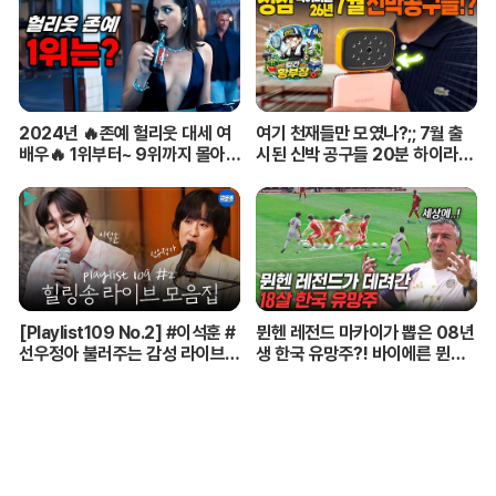
2024년 🔥존예 헐리웃 대세 여
여기 천재들만 모였나?;; 7월 출
배우🔥 1위부터~ 9위까지 몰아보
시된 신박 공구들 20분 하이라이
기
트 총정리! 【🤴Ep.548】
[Playlist109 No.2] #이석훈 #
뮌헨 레전드 마카이가 뽑은 08년
선우정아 불러주는 감성 라이브
생 한국 유망주?! 바이에른 뮌헨
🎶 무대 풀버전 | #이석훈 #이준
에 한국인 선수가 4명이라니...
#딘딘 #선우정아 MBC26072
8방송